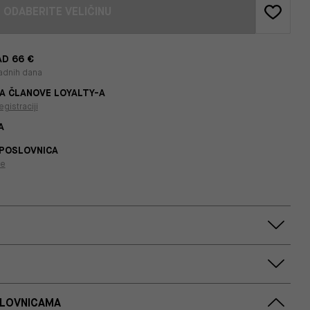
ODABERITE VELIČINU
D 66 €
adnih dana
A ČLANOVE LOYALTY-A
egistraciji
A
 POSLOVNICA
je
SLOVNICAMA