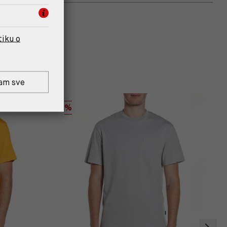
tiku o
am sve
%