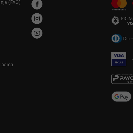
anja (FAQ)
a
olačića