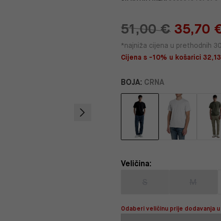
51,00 €
35,70 
*najniža cijena u prethodnih 3
Cijena s -10% u košarici 32,13
BOJA:
CRNA
Veličina:
S
M
Odaberi veličinu prije dodavanja u