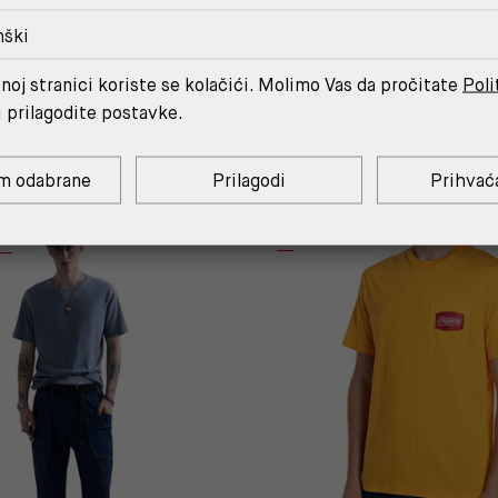
nški
noj stranici koriste se kolačići. Molimo Vas da pročitate
Poli
MOŽDA ĆE TI SE SVIDJETI
i prilagodite postavke.
m odabrane
Prilagodi
Prihvać
C.
%