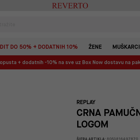
EDIT DO 50% + DODATNIH 10%
ŽENE
MUŠKARCI
 popusta + dodatnih -10% na sve uz Box Now dostavu na p
REPLAY
CRNA PAMUČN
LOGOM
ŠIFRA ARTIKLA:
8053816497870