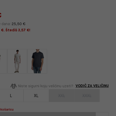
€
0 dana:
25,50 €
 €. Štediš 3,57 €!
VODIČ ZA VELIČINU
Niste sigurni koju veličinu uzeti?
L
XL
XXL
XXXL
 košaricu