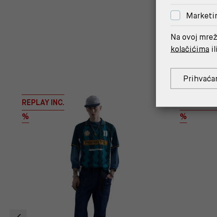
Marketi
Na ovoj mrež
kolačićima
il
Prihvaća
REPLAY INC.
REPLAY IN
%
%