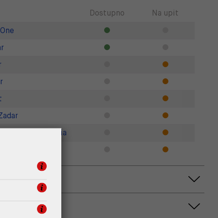
Dostupno
Na upit
 One
r
r
r
t
Zadar
gner Outlet Croatia