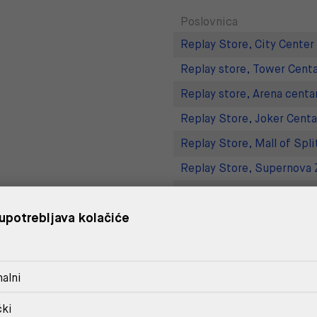
Poslovnica
Replay Store, City Center
Replay store, Tower Centa
Replay store, Arena centa
Replay Store, Joker Centa
Replay Store, Mall of Spli
Replay Store, Supernova 
Replay Outlet Store, Desi
upotrebljava kolačiće
Replay Outlet Store, Split
DOSTAVA
alni
POVRAT I ZAMJENA
čki