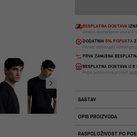
BESPLATNA DOSTAVA
IZNA
Obično dostavljamo unutar 5 r
DODATNIH
5% POPUSTA
Z
Popust ostvaruješ odmah po
r
PRVA ZAMJENA BESPLATN
BESPLATNA DOSTAVA U 8
Popis poslovnica pronađi
ovd
SASTAV
OPIS PROIZVODA
RASPOLOŽIVOST PO PO