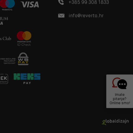
+385 99 308 1833
info@reverto.hr
Imate
pitanje?
Online smo!