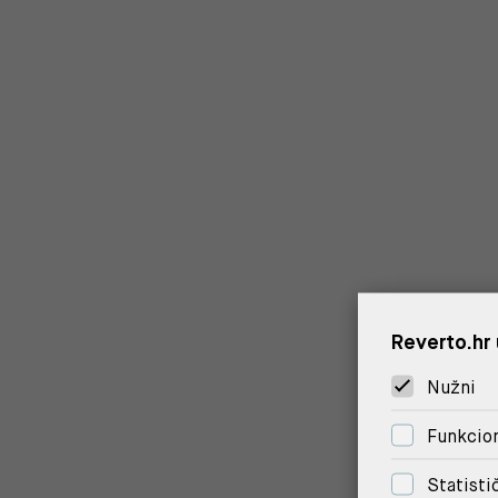
Reverto.hr 
Nužni
Funkcion
Statisti