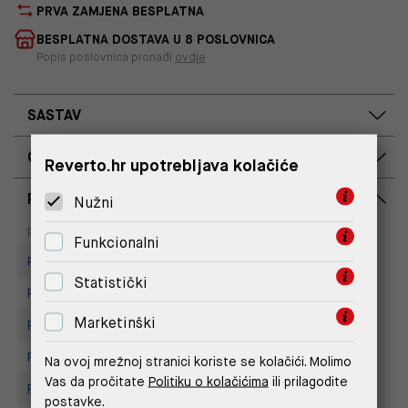
PRVA ZAMJENA BESPLATNA
BESPLATNA DOSTAVA U 8 POSLOVNICA
Popis poslovnica pronađi
ovdje
SASTAV
OPIS PROIZVODA
Reverto.hr upotrebljava kolačiće
RASPOLOŽIVOST PO POSLOVNICAMA
Nužni
Dostupno
Na upit
Poslovnica
Funkcionalni
Replay Store, City Center One
Statistički
Replay Store, Joker Centar
Marketinški
Replay store, Tower Centar
Replay store, Arena centar
Na ovoj mrežnoj stranici koriste se kolačići. Molimo
Vas da pročitate
Politiku o kolačićima
ili prilagodite
Replay Store, Mall of Split
postavke.