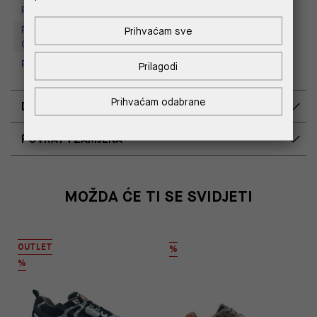
Replay Store, Supernova Zadar
Replay Outlet Store, Designer
Prihvaćam sve
Outlet Croatia
Replay Outlet Store, Split
Prilagodi
Prihvaćam odabrane
DOSTAVA
POVRAT I ZAMJENA
MOŽDA ĆE TI SE SVIDJETI
OUTLET
%
%