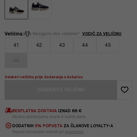
Veličina:
VODIČ ZA VELIČINU
Nesigurni oko veličine?
41
42
43
44
45
46
Odaberi veličinu prije dodavanja u košaricu
ODABERITE VELIČINU
BESPLATNA DOSTAVA
IZNAD 66 €
Obično dostavljamo unutar 5 radnih dana
DODATNIH
5% POPUSTA
ZA ČLANOVE LOYALTY-A
Popust ostvaruješ odmah po
registraciji