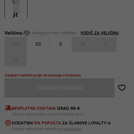
Veličina:
VODIČ ZA VELIČINU
Nesigurni oko veličine?
XXS
XS
S
M
L
XL
Odaberi veličinu prije dodavanja u košaricu
ODABERITE VELIČINU
BESPLATNA DOSTAVA
IZNAD 66 €
Obično dostavljamo unutar 5 radnih dana
DODATNIH
5% POPUSTA
ZA ČLANOVE LOYALTY-A
Popust ostvaruješ odmah po
registraciji