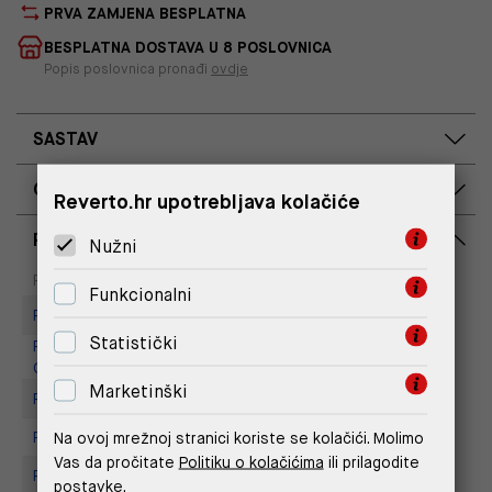
PRVA ZAMJENA BESPLATNA
BESPLATNA DOSTAVA U 8 POSLOVNICA
Popis poslovnica pronađi
ovdje
SASTAV
OPIS PROIZVODA
Reverto.hr upotrebljava kolačiće
RASPOLOŽIVOST PO POSLOVNICAMA
Nužni
Dostupno
Na upit
Poslovnica
Funkcionalni
Replay Outlet Store, Split
Statistički
Replay Outlet Store, Designer
Outlet Croatia
Marketinški
Replay store, Arena centar
Na ovoj mrežnoj stranici koriste se kolačići. Molimo
Replay Store, City Center One
Vas da pročitate
Politiku o kolačićima
ili prilagodite
Replay Store, Joker Centar
postavke.