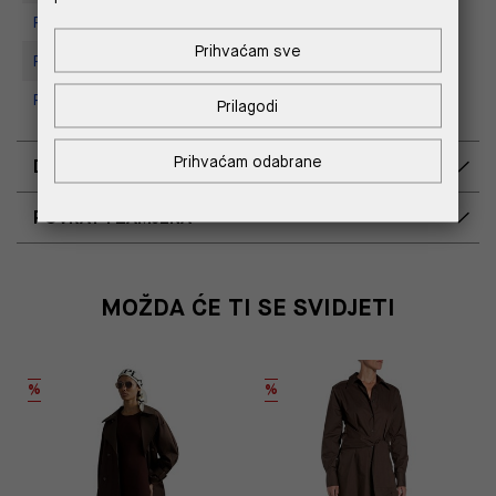
Replay Store, Mall of Split
Prihvaćam sve
Replay store, Tower Centar
Replay Store, Supernova Zadar
Prilagodi
Prihvaćam odabrane
DOSTAVA
POVRAT I ZAMJENA
MOŽDA ĆE TI SE SVIDJETI
%
%