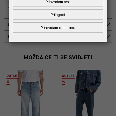
Prihvaćam sve
Replay Outlet Store, Split
Prilagodi
DOSTAVA
Prihvaćam odabrane
POVRAT I ZAMJENA
MOŽDA ĆE TI SE SVIDJETI
OUTLET
OUTLET
%
%