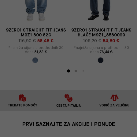
9ZERO1 STRAIGHT FIT JEANS
9ZERO1 STRAIGHT FIT JEANS
M9Z1 800 82C
HLAČE M9Z1_8580099
116,90 €
58,45 €
109,20 €
54,60 €
*najniža cijena u prethodnih 30
*najniža cijena u prethodnih 30
dana
81,83 €
dana
76,44 €
TREBATE POMOĆ?
VODIČ ZA VELIČINU
ČESTA PITANJA
PRVI SAZNAJTE ZA AKCIJE I PONUDE