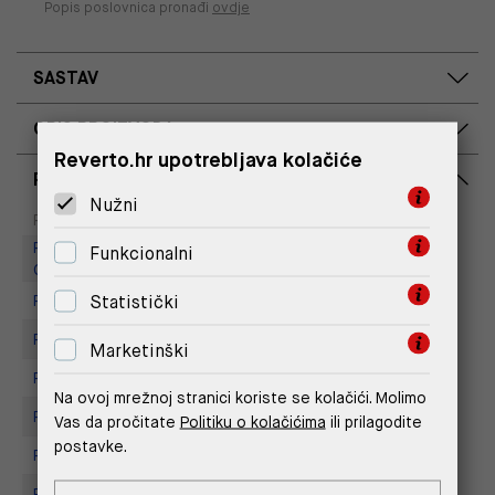
Popis poslovnica pronađi
ovdje
SASTAV
OPIS PROIZVODA
Reverto.hr upotrebljava kolačiće
RASPOLOŽIVOST PO POSLOVNICAMA
Nužni
Dostupno
Na upit
Poslovnica
Replay Outlet Store, Designer
Funkcionalni
Outlet Croatia
Statistički
Replay store, Arena centar
Replay Store, City Center One
Marketinški
Replay Store, Joker Centar
Na ovoj mrežnoj stranici koriste se kolačići. Molimo
Replay Store, Mall of Split
Vas da pročitate
Politiku o kolačićima
ili prilagodite
postavke.
Replay store, Tower Centar
Replay Store, Supernova Zadar