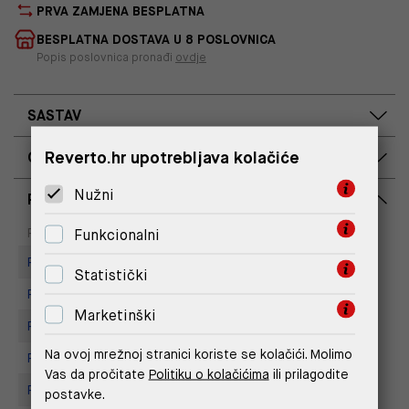
PRVA ZAMJENA BESPLATNA
BESPLATNA DOSTAVA U 8 POSLOVNICA
Popis poslovnica pronađi
ovdje
SASTAV
Reverto.hr upotrebljava kolačiće
OPIS PROIZVODA
Nužni
RASPOLOŽIVOST PO POSLOVNICAMA
Dostupno
Na upit
Poslovnica
Funkcionalni
Replay Store, Supernova Zadar
Statistički
Replay store, Tower Centar
Marketinški
Replay store, Arena centar
Na ovoj mrežnoj stranici koriste se kolačići. Molimo
Replay Store, City Center One
Vas da pročitate
Politiku o kolačićima
ili prilagodite
Replay Store, Joker Centar
postavke.