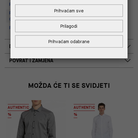
Replay Store, Mall of Split
Prihvaćam sve
Replay Outlet Store, Designer
Outlet Croatia
Prilagodi
Replay Outlet Store, Split
Prihvaćam odabrane
DOSTAVA
POVRAT I ZAMJENA
MOŽDA ĆE TI SE SVIDJETI
AUTHENTIC
AUTHENTIC
%
%