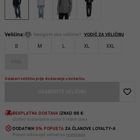
Veličina:
VODIČ ZA VELIČINU
Nesigurni oko veličine?
S
M
L
XL
XXL
XXXL
Odaberi veličinu prije dodavanja u košaricu
ODABERITE VELIČINU
BESPLATNA DOSTAVA
IZNAD 66 €
Obično dostavljamo unutar 5 radnih dana
DODATNIH
5% POPUSTA
ZA ČLANOVE LOYALTY-A
Popust ostvaruješ odmah po
registraciji