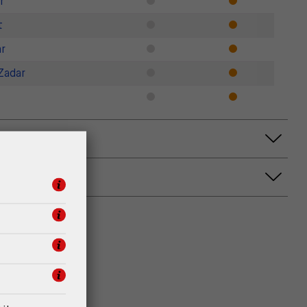
r
t
r
Zadar