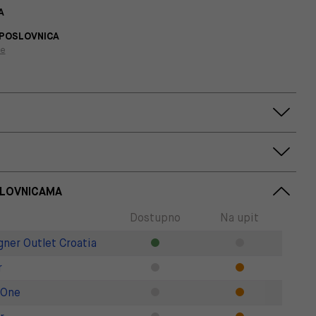
A
 POSLOVNICA
je
SLOVNICAMA
Dostupno
Na upit
gner Outlet Croatia
r
 One