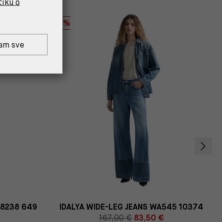
tiku o
%
am sve
W8238 649
IDALYA WIDE-LEG JEANS WA545 10374
167,00 €
83,50 €