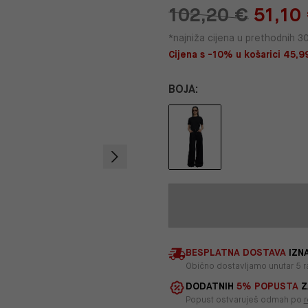
102,20 €
51,10
*najniža cijena u prethodnih 3
Cijena s -10% u košarici 45,99
BOJA:
BESPLATNA DOSTAVA
IZNA
Obično dostavljamo unutar 5 r
DODATNIH
5% POPUSTA
Z
Popust ostvaruješ odmah po
r