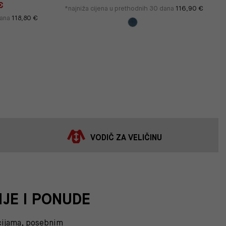
€
*najniža cijena u prethodnih 30 dana
116,90 €
dana
118,80 €
VODIČ ZA VELIČINU
IJE I PONUDE
kcijama, posebnim