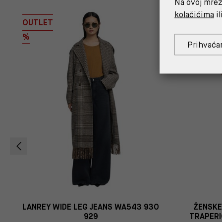
Na ovoj mrež
kolačićima
il
OUTLET
%
%
Prihvaća
7
LANREY WIDE LEG JEANS WA543 930
ŽENSKE
929
TRAPERI