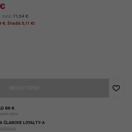
 €
0 dana:
71,54 €
 €. Štediš 5,11 €!
NEDOSTUPNO
D 66 €
adnih dana
A ČLANOVE LOYALTY-A
egistraciji