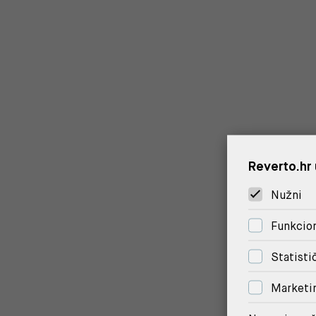
Reverto.hr 
Nužni
Funkcion
Statisti
Marketi