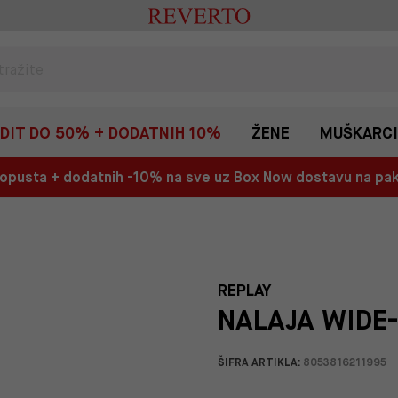
EDIT DO 50% + DODATNIH 10%
ŽENE
MUŠKARCI
 popusta + dodatnih -10% na sve uz Box Now dostavu na p
REPLAY
NALAJA WIDE-
ŠIFRA ARTIKLA:
8053816211995