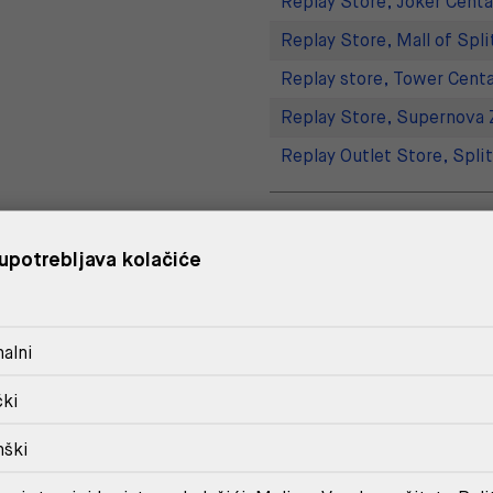
Replay Store, Joker Centa
Replay Store, Mall of Spli
Replay store, Tower Centa
Replay Store, Supernova 
Replay Outlet Store, Split
DOSTAVA
upotrebljava kolačiće
POVRAT I ZAMJENA
alni
čki
MOŽDA ĆE TI SE SVIDJETI
nški