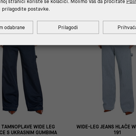
noj stranici koriste se kolačići. Molimo Vas da pročitate
Poli
i prilagodite postavke.
%
m odabrane
Prilagodi
Prihvać
 TAMNOPLAVE WIDE LEG
WIDE-LEG JEANS HLAČE 
CE S UKRASNIM GUMBIMA
191