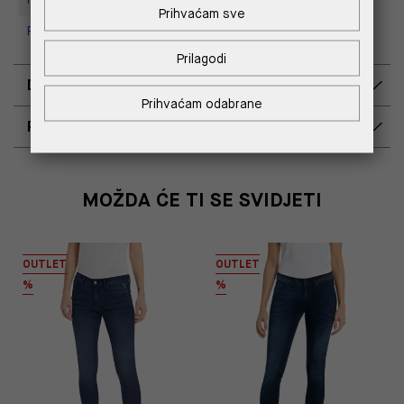
Prihvaćam sve
Replay Outlet Store, Split
Prilagodi
DOSTAVA
Prihvaćam odabrane
POVRAT I ZAMJENA
MOŽDA ĆE TI SE SVIDJETI
OUTLET
OUTLET
%
%