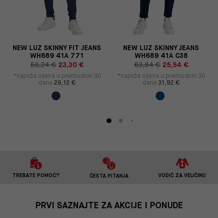
7
NEW LUZ SKINNY FIT JEANS
NEW LUZ SKINNY JEANS
WH689 41A 771
WH689 41A C38
58,24 €
23,30 €
63,84 €
25,54 €
*najniža cijena u prethodnih 30
*najniža cijena u prethodnih 30
dana
29,12 €
dana
31,92 €
TREBATE POMOĆ?
VODIČ ZA VELIČINU
ČESTA PITANJA
PRVI SAZNAJTE ZA AKCIJE I PONUDE