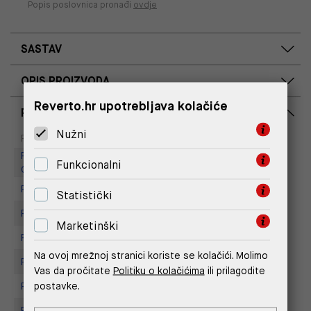
Popis poslovnica pronađi
ovdje
SASTAV
OPIS PROIZVODA
Reverto.hr upotrebljava kolačiće
RASPOLOŽIVOST PO POSLOVNICAMA
Nužni
Dostupno
Na upit
Poslovnica
Replay Outlet Store, Designer
Funkcionalni
Outlet Croatia
Replay store, Arena centar
Statistički
Replay Store, City Center One
Marketinški
Replay Store, Joker Centar
Na ovoj mrežnoj stranici koriste se kolačići. Molimo
Replay Store, Mall of Split
Vas da pročitate
Politiku o kolačićima
ili prilagodite
postavke.
Replay store, Tower Centar
Replay Store, Supernova Zadar