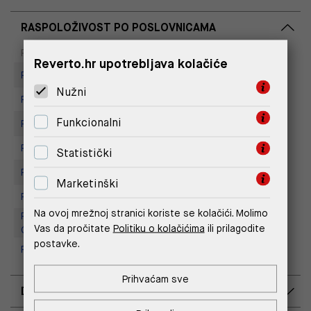
RASPOLOŽIVOST PO POSLOVNICAMA
Dostupno
Na upit
Poslovnica
Reverto.hr upotrebljava kolačiće
Replay store, Arena centar
Nužni
Replay Store, City Center One
Funkcionalni
Replay Store, Joker Centar
Replay Store, Mall of Split
Statistički
Replay store, Tower Centar
Marketinški
Replay Store, Supernova Zadar
Na ovoj mrežnoj stranici koriste se kolačići. Molimo
Replay Outlet Store, Designer
Vas da pročitate
Politiku o kolačićima
ili prilagodite
Outlet Croatia
postavke.
Replay Outlet Store, Split
Prihvaćam sve
DOSTAVA