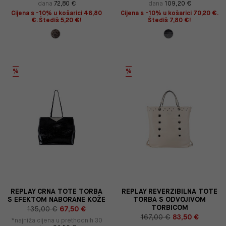
dana
72,80 €
dana
109,20 €
Cijena s -10% u košarici 46,80
Cijena s -10% u košarici 70,20 €.
€. Štediš 5,20 €!
Štediš 7,80 €!
%
%
REPLAY CRNA TOTE TORBA
REPLAY REVERZIBILNA TOTE
S EFEKTOM NABORANE KOŽE
TORBA S ODVOJIVOM
TORBICOM
135,00 €
67,50 €
167,00 €
83,50 €
*najniža cijena u prethodnih 30