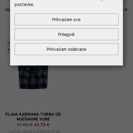
postavke.
dana
83,40 €
dana
61,25 €
Cijena s -10% u košarici 62,55 €.
Cijena s -10% u košarici 39,38 €.
Štediš 6,95 €!
Štediš 4,38 €!
Prihvaćam sve
Prilagodi
OUTLET
Prihvaćam odabrane
%
PLAVA KARIRANA TORBA OD
MJEŠAVINE VUNE
87,50 €
43,75 €
*najniža cijena u prethodnih 30