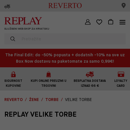
SLUŽBENI WEB SHOP ZA HRVATSKU
The Final Edit: do -50% popusta + dodatnih -10% na sve uz
Box Now dostavu na paketomate za samo 0,99€!
SIGURNOST
KUPI ONLINE PREUZMI U
BESPLATNA DOSTAVA
LOYALTY
KUPOVINE
TRGOVINI
IZNAD 66 €
CARD
REVERTO
ŽENE
TORBE
VELIKE TORBE
REPLAY VELIKE TORBE