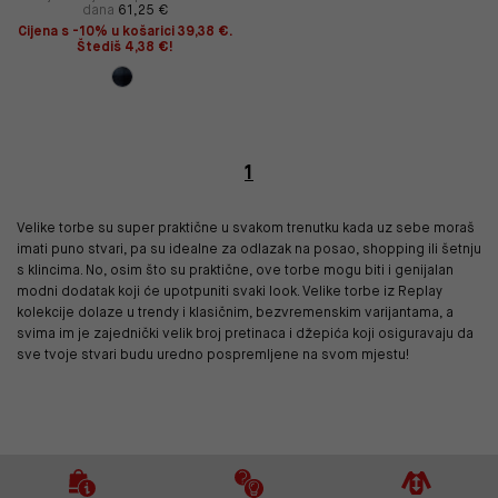
dana
61,25 €
Cijena s -10% u košarici 39,38 €.
Štediš 4,38 €!
1
Velike torbe su super praktične u svakom trenutku kada uz sebe moraš
imati puno stvari, pa su idealne za odlazak na posao, shopping ili šetnju
s klincima. No, osim što su praktične, ove torbe mogu biti i genijalan
modni dodatak koji će upotpuniti svaki look. Velike torbe iz Replay
kolekcije dolaze u trendy i klasičnim, bezvremenskim varijantama, a
svima im je zajednički velik broj pretinaca i džepića koji osiguravaju da
sve tvoje stvari budu uredno pospremljene na svom mjestu!