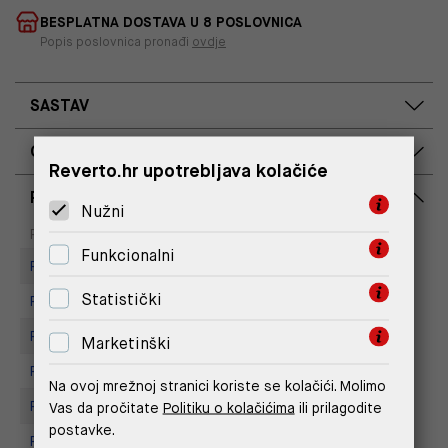
BESPLATNA DOSTAVA U 8 POSLOVNICA
Popis poslovnica pronađi
ovdje
SASTAV
OPIS PROIZVODA
Reverto.hr upotrebljava kolačiće
RASPOLOŽIVOST PO POSLOVNICAMA
Nužni
Dostupno
Na upit
Poslovnica
Funkcionalni
Replay Outlet Store, Split
Statistički
Replay store, Arena centar
Replay Store, City Center One
Marketinški
Replay Store, Joker Centar
Na ovoj mrežnoj stranici koriste se kolačići. Molimo
Replay Store, Mall of Split
Vas da pročitate
Politiku o kolačićima
ili prilagodite
postavke.
Replay store, Tower Centar