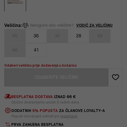
Veličina:
VODIČ ZA VELIČINU
Nesigurni oko veličine?
35
36
37
38
39
40
41
Odaberi veličinu prije dodavanja u košaricu
ODABERITE VELIČINU
BESPLATNA DOSTAVA
IZNAD 66 €
Obično dostavljamo unutar 5 radnih dana
DODATNIH
5% POPUSTA
ZA ČLANOVE LOYALTY-A
Popust ostvaruješ odmah po
registraciji
PRVA ZAMJENA BESPLATNA