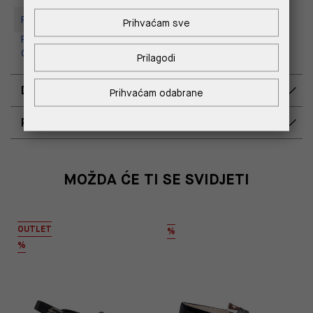
Replay Store, Supernova Zadar
Prihvaćam sve
Replay Outlet Store, Designer
Outlet Croatia
Prilagodi
DOSTAVA
Prihvaćam odabrane
POVRAT I ZAMJENA
MOŽDA ĆE TI SE SVIDJETI
OUTLET
%
%