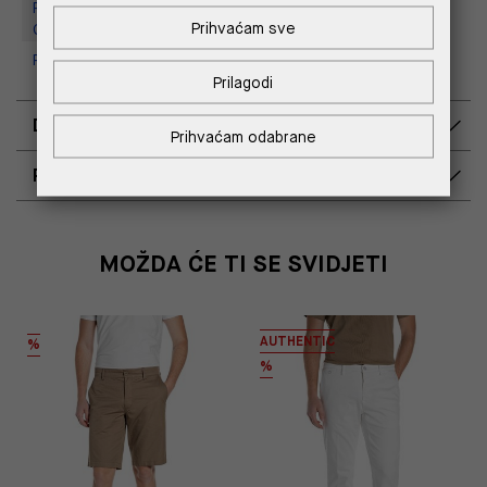
Replay Outlet Store, Designer
Prihvaćam sve
Outlet Croatia
Replay Outlet Store, Split
Prilagodi
DOSTAVA
Prihvaćam odabrane
POVRAT I ZAMJENA
MOŽDA ĆE TI SE SVIDJETI
AUTHENTIC
%
%