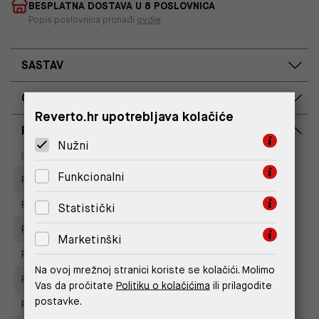
BESPLATNA DOSTAVA U 8 POSLOVNICA
Popis poslovnica pronađi
ovdje
SASTAV
OPIS PROIZVODA
Reverto.hr upotrebljava kolačiće
RASPOLOŽIVOST PO POSLOVNICAMA
Nužni
Dostupno
Na upit
Poslovnica
Funkcionalni
Replay Store, City Center One
Replay store, Arena centar
Statistički
Replay Store, Joker Centar
Marketinški
Replay Store, Mall of Split
Na ovoj mrežnoj stranici koriste se kolačići. Molimo
Replay store, Tower Centar
Vas da pročitate
Politiku o kolačićima
ili prilagodite
postavke.
Replay Store, Supernova Zadar