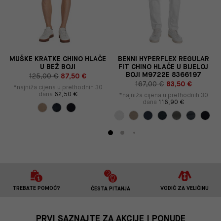
E
MUŠKE KRATKE CHINO HLAČE
BENNI HYPERFLEX REGULAR
U BEŽ BOJI
FIT CHINO HLAČE U BIJELOJ
BOJI M9722E 8366197
125,00 €
87,50 €
167,00 €
83,50 €
*najniža cijena u prethodnih 30
dana
62,50 €
*najniža cijena u prethodnih 30
dana
116,90 €
TREBATE POMOĆ?
VODIČ ZA VELIČINU
ČESTA PITANJA
PRVI SAZNAJTE ZA AKCIJE I PONUDE