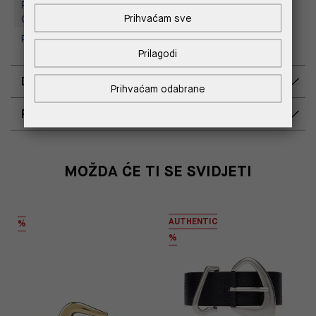
Replay Outlet Store, Designer
Prihvaćam sve
Outlet Croatia
Replay Outlet Store, Split
Prilagodi
DOSTAVA
Prihvaćam odabrane
POVRAT I ZAMJENA
MOŽDA ĆE TI SE SVIDJETI
AUTHENTIC
%
%