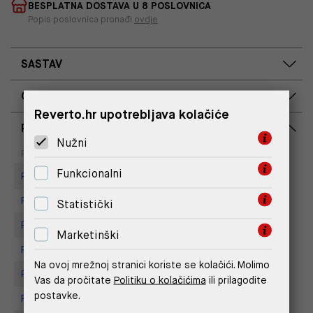
BESPLATNA DOSTAVA U 8 POSLOVNICA
Popis poslovnica pronađi
ovdje
SASTAV
OPIS PROIZVODA
Reverto.hr upotrebljava kolačiće
RASPOLOŽIVOST PO POSLOVNICAMA
Nužni
Dostupno
Na upit
Poslovnica
Funkcionalni
Replay store, Arena centar
Replay Store, Mall of Split
Statistički
Replay Store, City Center One
Marketinški
Replay Store, Joker Centar
Na ovoj mrežnoj stranici koriste se kolačići. Molimo
Replay store, Tower Centar
Vas da pročitate
Politiku o kolačićima
ili prilagodite
postavke.
Replay Store, Supernova Zadar