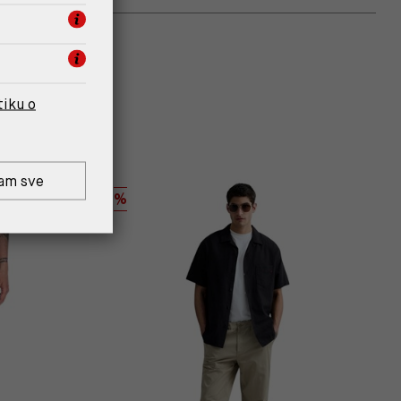
tiku o
am sve
%