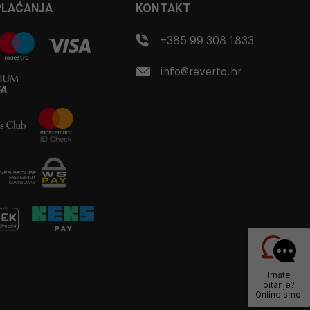
PLAĆANJA
KONTAKT
+385 99 308 1833
info@reverto.hr
Imate
pitanje?
Online smo!