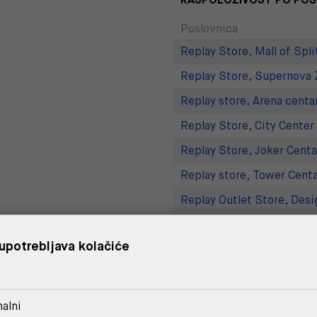
Poslovnica
Replay Store, Mall of Spli
Replay Store, Supernova 
Replay store, Arena centa
Replay Store, City Center
Replay Store, Joker Centa
Replay store, Tower Centa
Replay Outlet Store, Desi
Replay Outlet Store, Split
upotrebljava kolačiće
DOSTAVA
alni
POVRAT I ZAMJENA