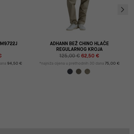
S M9722J
ADHANN BEŽ CHINO HLAČE
REGULARNOG KROJA
€
125,00 €
62,50 €
dana
94,50 €
*najniža cijena u prethodnih 30 dana
75,00 €