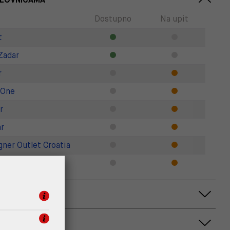
Dostupno
Na upit
t
Zadar
r
 One
r
r
gner Outlet Croatia