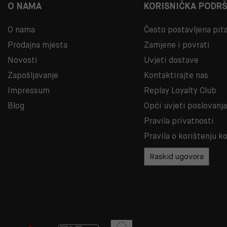
O NAMA
KORISNIČKA PODR
O nama
Često postavljena pit
Prodajna mjesta
Zamjene i povrati
Novosti
Uvjeti dostave
Zapošljavanje
Kontaktirajte nas
Impressum
Replay Loyalty Club
Blog
Opći uvjeti poslovanj
Pravila privatnosti
Pravila o korištenju k
Raskid ugovora