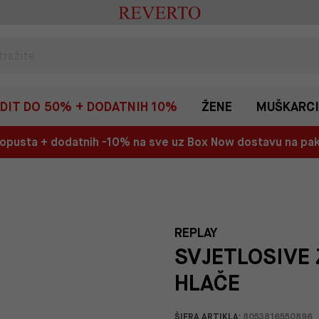
EDIT DO 50% + DODATNIH 10%
ŽENE
MUŠKARCI
 popusta + dodatnih -10% na sve uz Box Now dostavu na p
REPLAY
SVJETLOSIVE 
HLAČE
ŠIFRA ARTIKLA:
8053816550896