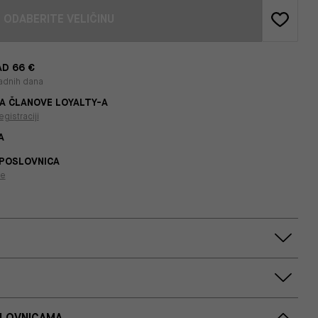
ODABERITE VELIČINU
D 66 €
adnih dana
A ČLANOVE LOYALTY-A
egistraciji
A
 POSLOVNICA
je
SLOVNICAMA