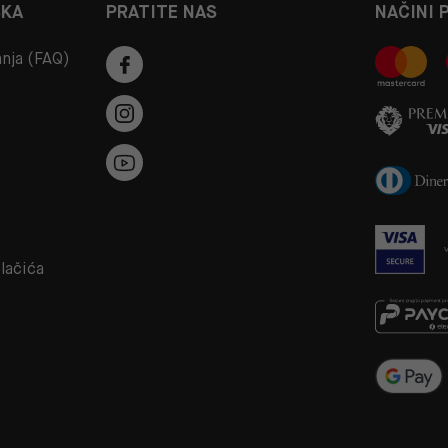
ŠKA
PRATITE NAS
NAČINI 
anja (FAQ)
a
olačića