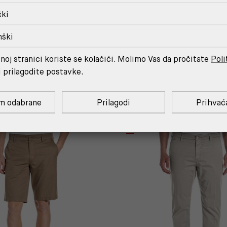
čki
nški
MOŽDA ĆE TI SE SVIDJETI
noj stranici koriste se kolačići. Molimo Vas da pročitate
Poli
i prilagodite postavke.
m odabrane
Prilagodi
Prihvać
AUTHENTIC
%