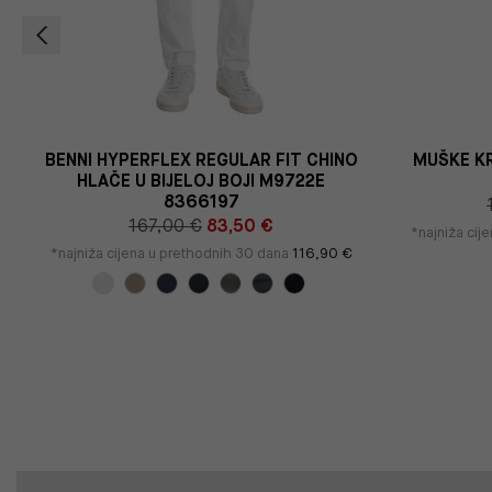
BENNI HYPERFLEX REGULAR FIT CHINO
MUŠKE KR
HLAČE U BIJELOJ BOJI M9722E
8366197
167,00 €
83,50 €
*najniža cij
*najniža cijena u prethodnih 30 dana
116,90 €