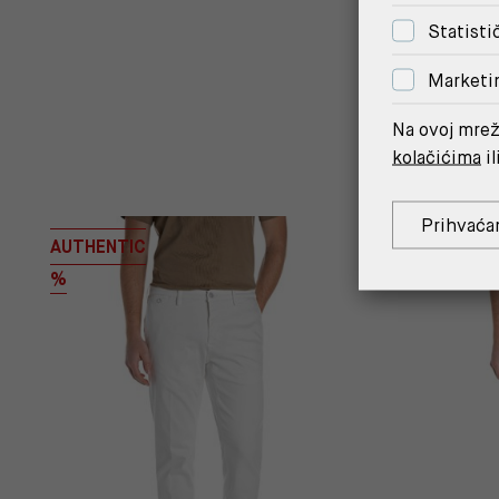
Statisti
Marketi
Na ovoj mrež
kolačićima
il
Prihvaća
AUTHENTIC
%
%