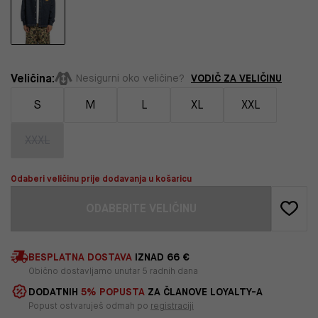
Veličina:
VODIČ ZA VELIČINU
Nesigurni oko veličine?
S
M
L
XL
XXL
XXXL
Odaberi veličinu prije dodavanja u košaricu
ODABERITE VELIČINU
BESPLATNA DOSTAVA
IZNAD 66 €
Obično dostavljamo unutar 5 radnih dana
DODATNIH
5% POPUSTA
ZA ČLANOVE LOYALTY-A
Popust ostvaruješ odmah po
registraciji