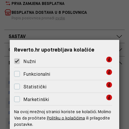
PRVA ZAMJENA BESPLATNA
BESPLATNA DOSTAVA U 8 POSLOVNICA
Popis poslovnica pronađi
ovdje
SASTAV
Reverto.hr upotrebljava kolačiće
OPIS PROIZVODA
Nužni
RASPOLOŽIVOST PO POSLOVNICAMA
Dostupno
Na upit
Poslovnica
Funkcionalni
Replay store, Tower Centar
Statistički
Replay store, Arena centar
Marketinški
Replay Store, City Center One
Na ovoj mrežnoj stranici koriste se kolačići. Molimo
Replay Store, Joker Centar
Vas da pročitate
Politiku o kolačićima
ili prilagodite
Replay Store, Mall of Split
postavke.