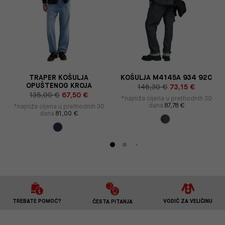
G
TRAPER KOŠULJA
KOŠULJA M4145A 934 92C
OPUŠTENOG KROJA
146,30 €
73,15 €
135,00 €
67,50 €
*najniža cijena u prethodnih 30
dana
87,78 €
*najniža cijena u prethodnih 30
dana
81,00 €
TREBATE POMOĆ?
VODIČ ZA VELIČINU
ČESTA PITANJA