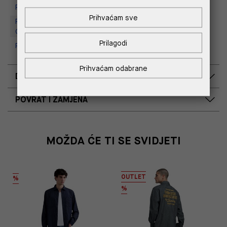
Replay Store, Supernova Zadar
Prihvaćam sve
Replay Outlet Store, Designer
Outlet Croatia
Prilagodi
Replay Outlet Store, Split
Prihvaćam odabrane
DOSTAVA
POVRAT I ZAMJENA
MOŽDA ĆE TI SE SVIDJETI
OUTLET
%
%