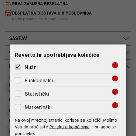
PRVA ZAMJENA BESPLATNA
BESPLATNA DOSTAVA U 8 POSLOVNICA
Popis poslovnica pronađi
ovdje
SASTAV
OPIS PROIZVODA
Reverto.hr upotrebljava kolačiće
RASPOLOŽIVOST PO POSLOVNICAMA
Nužni
Dostupno
Na upit
Poslovnica
Funkcionalni
Replay Outlet Store, Designer
Outlet Croatia
Statistički
Replay store, Arena centar
Marketinški
Replay Store, City Center One
Na ovoj mrežnoj stranici koriste se kolačići. Molimo
Replay Store, Joker Centar
Vas da pročitate
Politiku o kolačićima
ili prilagodite
Replay Store, Mall of Split
postavke.