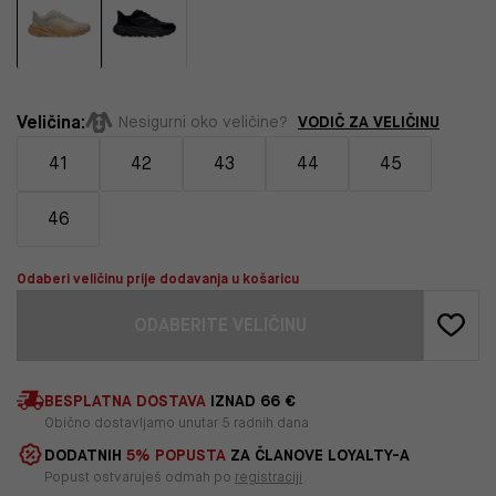
Veličina:
VODIČ ZA VELIČINU
Nesigurni oko veličine?
41
42
43
44
45
46
Odaberi veličinu prije dodavanja u košaricu
ODABERITE VELIČINU
BESPLATNA DOSTAVA
IZNAD 66 €
Obično dostavljamo unutar 5 radnih dana
DODATNIH
5% POPUSTA
ZA ČLANOVE LOYALTY-A
Popust ostvaruješ odmah po
registraciji