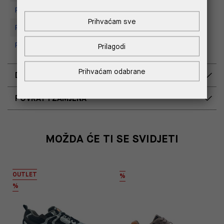
Replay store, Tower Centar
Prihvaćam sve
Replay Store, Supernova Zadar
Replay Outlet Store, Split
Prilagodi
Prihvaćam odabrane
DOSTAVA
POVRAT I ZAMJENA
MOŽDA ĆE TI SE SVIDJETI
OUTLET
%
%