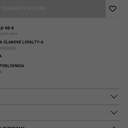
ODABERITE VELIČINU
D 66 €
adnih dana
A ČLANOVE LOYALTY-A
egistraciji
A
 POSLOVNICA
je