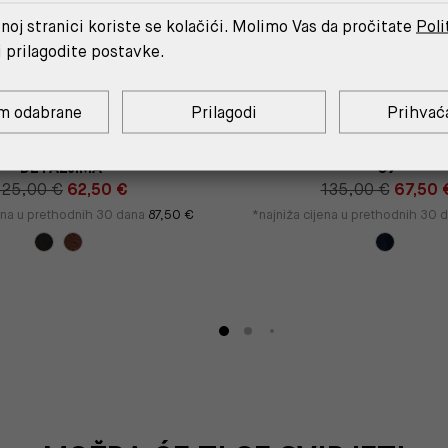
noj stranici koriste se kolačići. Molimo Vas da pročitate
Poli
i prilagodite postavke.
m odabrane
Prilagodi
Prihvać
OŽNI REMEN S UKRASNIM
NALAJA WIDE-LEG JEANS 
DETALJIMA
07
125,00 €
62,50 €
135,00 €
67,50 
jena u prethodnih 30 dana
87,50 €
*najniža cijena u prethodnih 30 