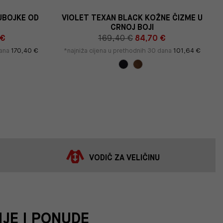
UBOJKE OD
VIOLET TEXAN BLACK KOŽNE ČIZME U
CRNOJ BOJI
 €
169,40 €
84,70 €
dana
170,40 €
*najniža cijena u prethodnih 30 dana
101,64 €
VODIČ ZA VELIČINU
IJE I PONUDE