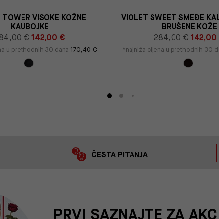
T TOWER VISOKE KOŽNE
VIOLET SWEET SMEĐE KA
KAUBOJKE
BRUŠENE KOŽE
84,00 €
142,00 €
284,00 €
142,00
ena u prethodnih 30 dana
170,40 €
*najniža cijena u prethodnih 30 
ČESTA PITANJA
PRVI SAZNAJTE ZA AKC