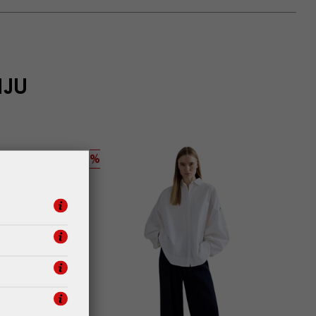
IJU
%