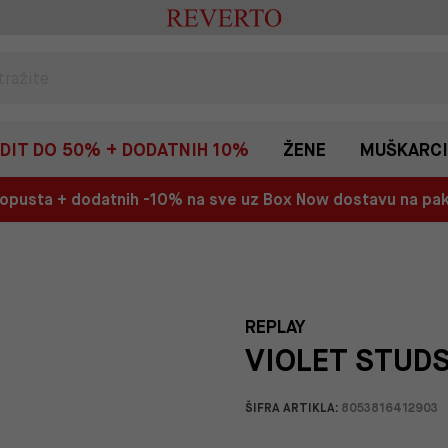
EDIT DO 50% + DODATNIH 10%
ŽENE
MUŠKARCI
 popusta + dodatnih -10% na sve uz Box Now dostavu na p
REPLAY
VIOLET STUD
ŠIFRA ARTIKLA:
8053816412903