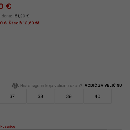
0 €
0 dana:
151,20 €
0 €. Štediš 12,60 €!
VODIČ ZA VELIČINU
Niste sigurni koju veličinu uzeti?
37
38
39
40
 košaricu