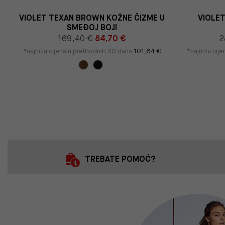
VIOLET TEXAN BROWN KOŽNE ČIZME U
VIOLE
SMEĐOJ BOJI
169,40 €
84,70 €
2
*najniža cijena u prethodnih 30 dana
101,64 €
*najniža cij
TREBATE POMOĆ?