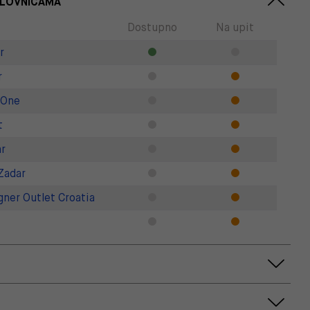
SLOVNICAMA
Dostupno
Na upit
r
r
 One
t
r
Zadar
gner Outlet Croatia