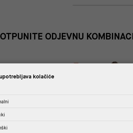
OTPUNITE ODJEVNU KOMBINAC
%
upotrebljava kolačiće
alni
čki
nški