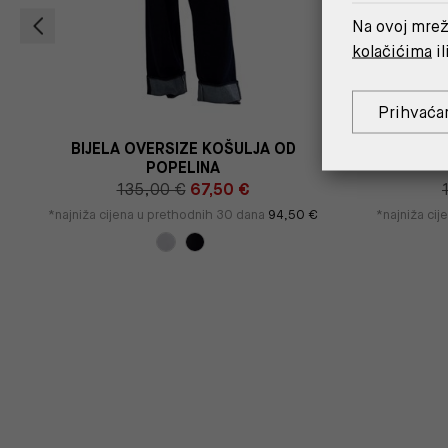
Na ovoj mrež
kolačićima
il
Prihvaća
BIJELA OVERSIZE KOŠULJA OD
CRNI K
POPELINA
135,00 €
67,50 €
*najniža cijena u prethodnih 30 dana
94,50 €
*najniža ci