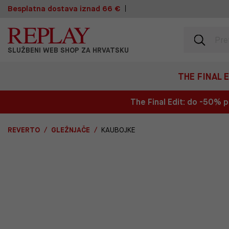
Besplatna dostava iznad 66 €
SLUŽBENI WEB SHOP ZA HRVATSKU
THE FINAL 
The Final Edit: do -50%
REVERTO
GLEŽNJAČE
KAUBOJKE