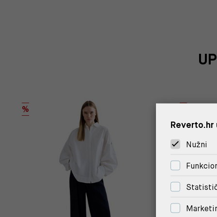
UP
%
%
Reverto.hr 
Nužni
Funkcion
Statisti
Marketi