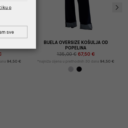
tiku o
am sve
WA541 940
BIJELA OVERSIZE KOŠULJA OD
POPELINA
€
135,00 €
67,50 €
dana
94,50 €
*najniža cijena u prethodnih 30 dana
94,50 €