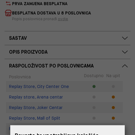
PRVA ZAMJENA BESPLATNA
BESPLATNA DOSTAVA U 8 POSLOVNICA
Popis poslovnica pronađi
ovdje
SASTAV
OPIS PROIZVODA
RASPOLOŽIVOST PO POSLOVNICAMA
Dostupno
Na upit
Poslovnica
Replay Store, City Center One
Replay store, Arena centar
Replay Store, Joker Centar
Replay Store, Mall of Split
Replay store, Tower Centar