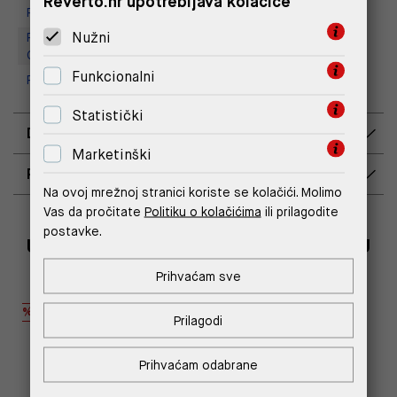
Reverto.hr upotrebljava kolačiće
Replay Store, Supernova Zadar
Nužni
Replay Outlet Store, Designer
Outlet Croatia
Funkcionalni
Replay Outlet Store, Split
Statistički
DOSTAVA
Marketinški
POVRAT I ZAMJENA
Na ovoj mrežnoj stranici koriste se kolačići. Molimo
Vas da pročitate
Politiku o kolačićima
ili prilagodite
postavke.
UPOTPUNITE ODJEVNU KOMBINACIJU
Prihvaćam sve
%
%
Prilagodi
Prihvaćam odabrane