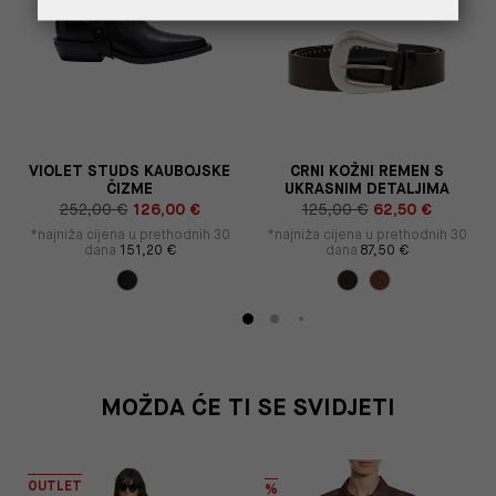
VIOLET STUDS KAUBOJSKE
CRNI KOŽNI REMEN S
ČIZME
UKRASNIM DETALJIMA
252,00 €
126,00 €
125,00 €
62,50 €
*najniža cijena u prethodnih 30
*najniža cijena u prethodnih 30
dana
151,20 €
dana
87,50 €
MOŽDA ĆE TI SE SVIDJETI
OUTLET
%