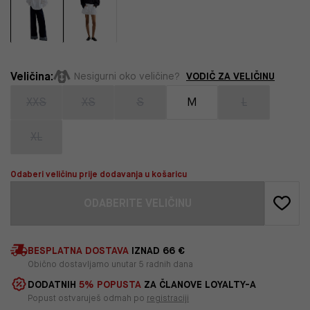
Veličina:
VODIČ ZA VELIČINU
Nesigurni oko veličine?
XXS
XS
S
M
L
XL
Odaberi veličinu prije dodavanja u košaricu
ODABERITE VELIČINU
BESPLATNA DOSTAVA
IZNAD 66 €
Obično dostavljamo unutar 5 radnih dana
DODATNIH
5% POPUSTA
ZA ČLANOVE LOYALTY-A
Popust ostvaruješ odmah po
registraciji