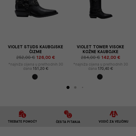
U
VIOLET STUDS KAUBOJSKE
VIOLET TOWER VISOKE
ČIZME
KOŽNE KAUBOJKE
252,00 €
126,00 €
284,00 €
142,00 €
*najniža cijena u prethodnih 30
*najniža cijena u prethodnih 30
dana
151,20 €
dana
170,40 €
TREBATE POMOĆ?
VODIČ ZA VELIČINU
ČESTA PITANJA