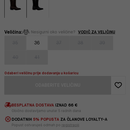
Veličina:
VODIČ ZA VELIČINU
Nesigurni oko veličine?
35
36
37
38
39
40
41
Odaberi veličinu prije dodavanja u košaricu
ODABERITE VELIČINU
BESPLATNA DOSTAVA
IZNAD 66 €
Obično dostavljamo unutar 5 radnih dana
DODATNIH
5% POPUSTA
ZA ČLANOVE LOYALTY-A
Popust ostvaruješ odmah po
registraciji