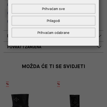
Replay store, Tower Centar
Prihvaćam sve
Replay Store, Supernova Zadar
Prilagodi
Replay Outlet Store, Split
Prihvaćam odabrane
DOSTAVA
POVRAT I ZAMJENA
MOŽDA ĆE TI SE SVIDJETI
%
%