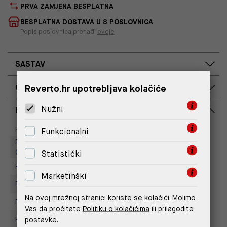
PRVA ZAMJENA BESPLATNA
BESPLATNA DOSTAVA U 8 POSLOVNICA
Popis poslovnica pronađi
ovdje
SASTAV
OPIS PROIZVODA
Reverto.hr upotrebljava kolačiće
Nužni
RASPOLOŽIVOST PO POSLOVNICAMA
Dostupno
Na upit
Poslovnica
Funkcionalni
Replay Outlet Store, Designer
Outlet Croatia
Statistički
Replay store, Arena centar
Marketinški
Replay Store, City Center One
Na ovoj mrežnoj stranici koriste se kolačići. Molimo
Replay Store, Joker Centar
Vas da pročitate
Politiku o kolačićima
ili prilagodite
Replay Store, Mall of Split
postavke.