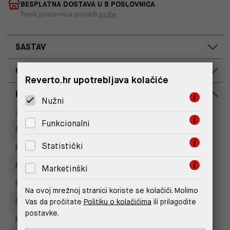
BESPLATNA DOSTAVA U 8 POSLOVNICA
Popis poslovnica pronađi
ovdje
SASTAV
OPIS PROIZVODA
Reverto.hr upotrebljava kolačiće
RASPOLOŽIVOST PO POSLOVNICAMA
Nužni
Dostupno
Na upit
Poslovnica
Funkcionalni
Replay Store, Joker Centar
Statistički
Replay store, Tower Centar
Replay Store, Mall of Split
Marketinški
Replay Store, Supernova Zadar
Na ovoj mrežnoj stranici koriste se kolačići. Molimo
Vas da pročitate
Politiku o kolačićima
ili prilagodite
Replay Store, City Center One
postavke.
Replay store, Arena centar