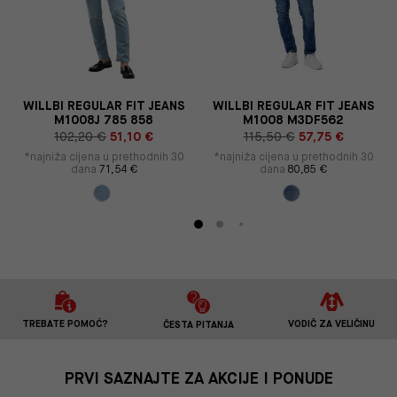
S
WILLBI REGULAR FIT JEANS
WILLBI REGULAR FIT JEANS
M1008J 785 858
M1008 M3DF562
102,20 €
51,10 €
115,50 €
57,75 €
*najniža cijena u prethodnih 30
*najniža cijena u prethodnih 30
dana
71,54 €
dana
80,85 €
TREBATE POMOĆ?
VODIČ ZA VELIČINU
ČESTA PITANJA
PRVI SAZNAJTE ZA AKCIJE I PONUDE