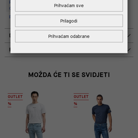
Replay Outlet Store, Designer
Prihvaćam sve
Outlet Croatia
Replay Outlet Store, Split
Prilagodi
DOSTAVA
Prihvaćam odabrane
POVRAT I ZAMJENA
MOŽDA ĆE TI SE SVIDJETI
OUTLET
OUTLET
%
%