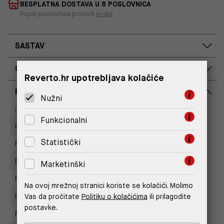
BESPLATNA DOSTAVA U 8 POSLOVNICA
Popis poslovnica pronađi
ovdje
SASTAV
OPIS PROIZVODA
Reverto.hr upotrebljava kolačiće
RASPOLOŽIVOST PO POSLOVNICAMA
Nužni
Dostupno
Na upit
Poslovnica
Funkcionalni
Replay store, Arena centar
Statistički
Replay Store, Supernova Zadar
Replay Store, City Center One
Marketinški
Replay Store, Joker Centar
Na ovoj mrežnoj stranici koriste se kolačići. Molimo
Vas da pročitate
Politiku o kolačićima
ili prilagodite
Replay store, Tower Centar
postavke.
Replay Store, Mall of Split