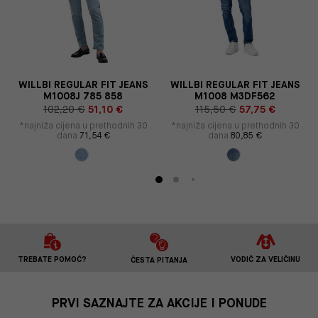
S
WILLBI REGULAR FIT JEANS
WILLBI REGULAR FIT JEANS
M1008J 785 858
M1008 M3DF562
102,20 €
51,10 €
115,50 €
57,75 €
*najniža cijena u prethodnih 30
*najniža cijena u prethodnih 30
dana
71,54 €
dana
80,85 €
TREBATE POMOĆ?
VODIČ ZA VELIČINU
ČESTA PITANJA
PRVI SAZNAJTE ZA AKCIJE I PONUDE