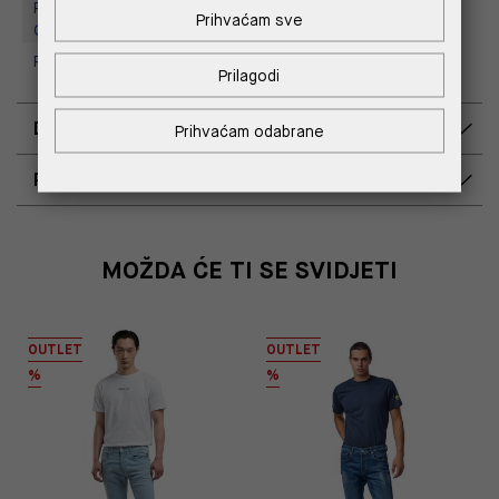
Replay Outlet Store, Designer
Prihvaćam sve
Outlet Croatia
Replay Outlet Store, Split
Prilagodi
DOSTAVA
Prihvaćam odabrane
POVRAT I ZAMJENA
MOŽDA ĆE TI SE SVIDJETI
OUTLET
OUTLET
%
%