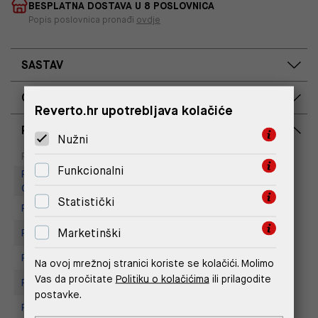
BESPLATNA DOSTAVA U 8 POSLOVNICA
Popis poslovnica pronađi
ovdje
SASTAV
OPIS PROIZVODA
Reverto.hr upotrebljava kolačiće
RASPOLOŽIVOST PO POSLOVNICAMA
Nužni
Dostupno
Na upit
Poslovnica
Funkcionalni
Replay Outlet Store, Designer
Outlet Croatia
Statistički
Replay store, Arena centar
Marketinški
Replay Store, City Center One
Replay Store, Joker Centar
Na ovoj mrežnoj stranici koriste se kolačići. Molimo
Vas da pročitate
Politiku o kolačićima
ili prilagodite
Replay Store, Mall of Split
postavke.
Replay store, Tower Centar