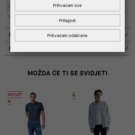
Prihvaćam sve
Replay Store, Supernova Zadar
Replay Outlet Store, Split
Prilagodi
DOSTAVA
Prihvaćam odabrane
POVRAT I ZAMJENA
MOŽDA ĆE TI SE SVIDJETI
OUTLET
%
%