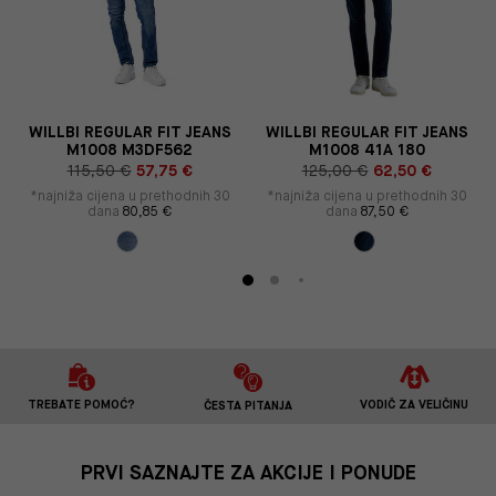
S
WILLBI REGULAR FIT JEANS
WILLBI REGULAR FIT JEANS
M1008 M3DF562
M1008 41A 180
115,50 €
57,75 €
125,00 €
62,50 €
*najniža cijena u prethodnih 30
*najniža cijena u prethodnih 30
dana
80,85 €
dana
87,50 €
TREBATE POMOĆ?
VODIČ ZA VELIČINU
ČESTA PITANJA
PRVI SAZNAJTE ZA AKCIJE I PONUDE