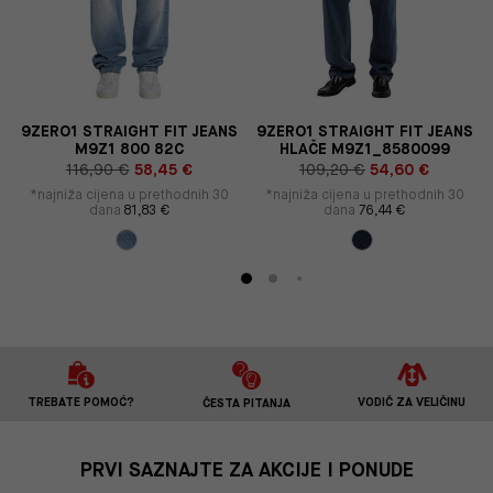
9ZERO1 STRAIGHT FIT JEANS
9ZERO1 STRAIGHT FIT JEANS
M9Z1 800 82C
HLAČE M9Z1_8580099
116,90 €
58,45 €
109,20 €
54,60 €
*najniža cijena u prethodnih 30
*najniža cijena u prethodnih 30
dana
81,83 €
dana
76,44 €
TREBATE POMOĆ?
VODIČ ZA VELIČINU
ČESTA PITANJA
PRVI SAZNAJTE ZA AKCIJE I PONUDE