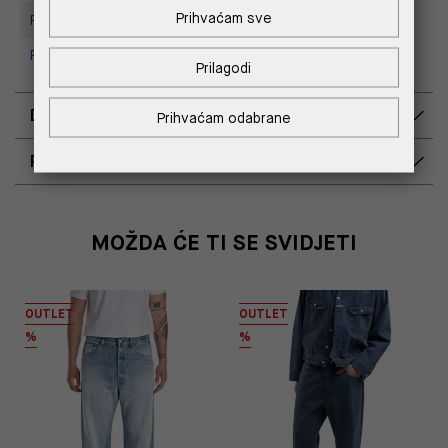
Prihvaćam sve
Replay Store, Supernova Zadar
Replay Outlet Store, Split
Prilagodi
DOSTAVA
Prihvaćam odabrane
POVRAT I ZAMJENA
MOŽDA ĆE TI SE SVIDJETI
OUTLET
OUTLET
%
%