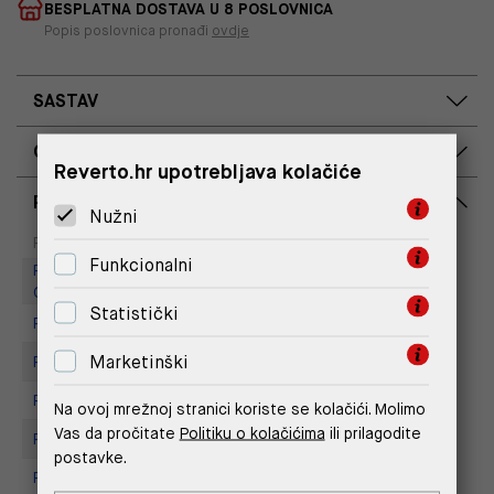
BESPLATNA DOSTAVA U 8 POSLOVNICA
Popis poslovnica pronađi
ovdje
SASTAV
OPIS PROIZVODA
Reverto.hr upotrebljava kolačiće
RASPOLOŽIVOST PO POSLOVNICAMA
Nužni
Dostupno
Na upit
Poslovnica
Funkcionalni
Replay Outlet Store, Designer
Outlet Croatia
Statistički
Replay store, Arena centar
Marketinški
Replay Store, City Center One
Replay Store, Joker Centar
Na ovoj mrežnoj stranici koriste se kolačići. Molimo
Vas da pročitate
Politiku o kolačićima
ili prilagodite
Replay Store, Mall of Split
postavke.
Replay store, Tower Centar