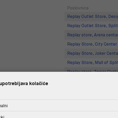
Poslovnica
Replay Outlet Store, Desi
Replay Outlet Store, Split
Replay store, Arena centa
Replay Store, City Center
Replay Store, Joker Centa
Replay Store, Mall of Spli
Replay store, Tower Centa
Replay Store, Supernova 
upotrebljava kolačiće
DOSTAVA
alni
POVRAT I ZAMJENA
čki