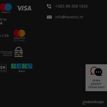
+385 99 308 1833
info@reverto.hr
Imate
pitanje?
Online smo!