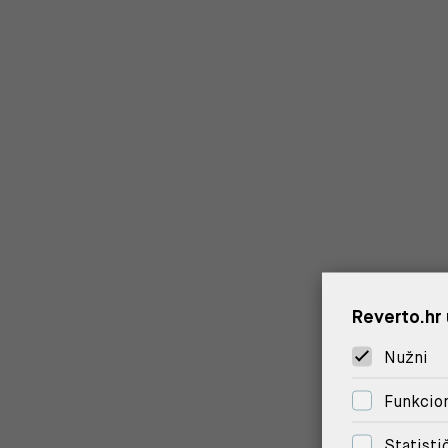
Reverto.hr 
Nužni
Funkcion
Statisti