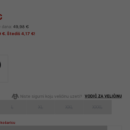
€
0 dana:
49,98 €
 €. Štediš 4,17 €!
VODIČ ZA VELIČINU
Niste sigurni koju veličinu uzeti?
L
XL
XXL
XXXL
 košaricu