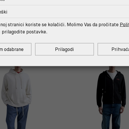
nški
noj stranici koriste se kolačići. Molimo Vas da pročitate
Poli
MOŽDA ĆE TI SE SVIDJETI
i prilagodite postavke.
m odabrane
Prilagodi
Prihvać
%