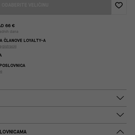
ODABERITE VELIČINU
D 66 €
adnih dana
A ČLANOVE LOYALTY-A
egistraciji
A
 POSLOVNICA
je
SLOVNICAMA