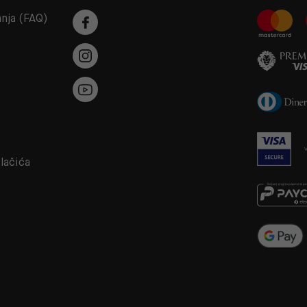
anja (FAQ)
a
olačića