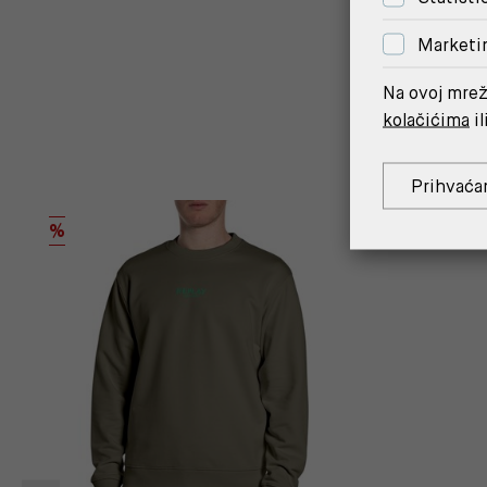
Marketi
Na ovoj mrež
kolačićima
il
Prihvaća
%
%