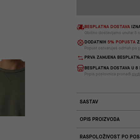
BESPLATNA DOSTAVA
IZNA
Obično dostavljamo unutar 5 r
DODATNIH
5% POPUSTA
Z
Popust ostvaruješ odmah po
r
PRVA ZAMJENA BESPLATN
BESPLATNA DOSTAVA U 8
Popis poslovnica pronađi
ovd
SASTAV
OPIS PROIZVODA
RASPOLOŽIVOST PO PO