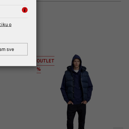
tiku o
am sve
OUTLET
%