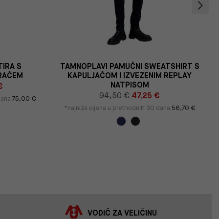
TIRA S
TAMNOPLAVI PAMUČNI SWEATSHIRT S
ARAČEM
KAPULJAČOM I IZVEZENIM REPLAY
NATPISOM
€
94,50 €
47,25 €
 dana
75,00 €
*najniža cijena u prethodnih 30 dana
56,70 €
VODIČ ZA VELIČINU