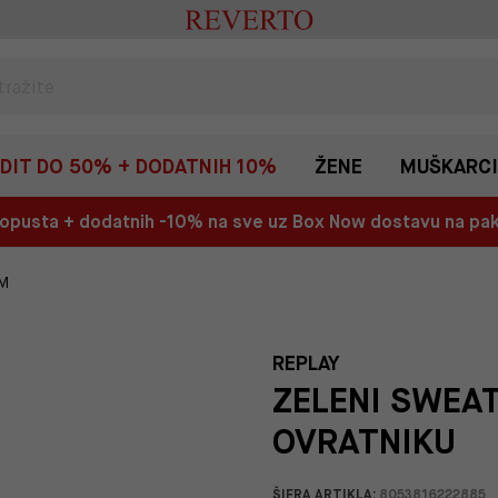
EDIT DO 50% + DODATNIH 10%
ŽENE
MUŠKARCI
 popusta + dodatnih -10% na sve uz Box Now dostavu na p
OM
REPLAY
ZELENI SWEAT
OVRATNIKU
ŠIFRA ARTIKLA:
8053816222885