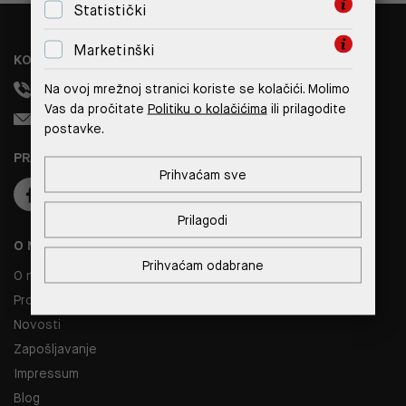
Statistički
Marketinški
KONTAKT
Na ovoj mrežnoj stranici koriste se kolačići. Molimo
+385 99 308 1833
Vas da pročitate
Politiku o kolačićima
ili prilagodite
info@reverto.hr
postavke.
PRATITE NAS
Prihvaćam sve
Prilagodi
O NAMA
Prihvaćam odabrane
O nama
Prodajna mjesta
Novosti
Zapošljavanje
Impressum
Blog