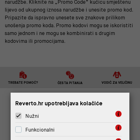
narudžbe. Kliknite na „Promo Code“ kućicu smještenu
lijevo od ukupnog iznosa narudžbe i unesite promo kod.
Pripazite da ispravno unesete sve znakove prilikom
unošenja promo koda. Promo kodovi mogu se iskoristiti
samo jednom i ne mogu se kombinirati s drugim
kodovima ili promocijama.
TREBATE POMOĆ?
VODIČ ZA VELIČINU
ČESTA PITANJA
PRVI SAZNAJTE ZA AKCIJE I PONUDE
Reverto.hr upotrebljava kolačiće
Nužni
PRIJAVITE SE
Funkcionalni