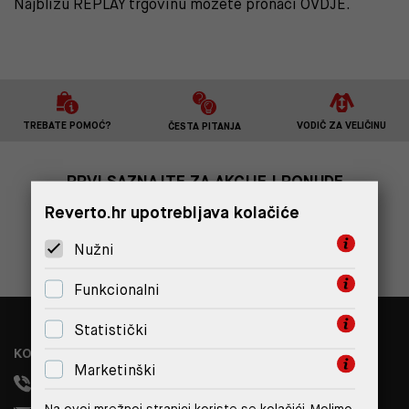
Najbližu REPLAY trgovinu možete pronaći
OVDJE
.
TREBATE POMOĆ?
VODIČ ZA VELIČINU
ČESTA PITANJA
PRVI SAZNAJTE ZA AKCIJE I PONUDE
Reverto.hr upotrebljava kolačiće
PRIJAVITE SE
Nužni
Funkcionalni
Statistički
KONTAKT
Marketinški
+385 99 308 1833
Na ovoj mrežnoj stranici koriste se kolačići. Molimo