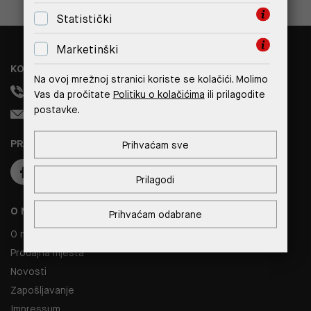
Statistički
Marketinški
KONTAKT
Na ovoj mrežnoj stranici koriste se kolačići. Molimo
+385 99 308 1833
Vas da pročitate
Politiku o kolačićima
ili prilagodite
postavke.
info@reverto.hr
PRATITE NAS
Prihvaćam sve
Prilagodi
O NAMA
Prihvaćam odabrane
O nama
Prodajna mjesta
Novosti
Zapošljavanje
Impressum