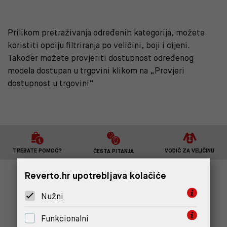
Prilikom pretraživanja određenih kategorija, možete
koristiti opciju filtriranja po veličini, boji i cijeni.
Također možete provjeriti dostupnost određenog
modela dostupan u trgovini klikom na „Provjeri
dostupnost u trgovini“
TREBATE POMOĆ?
VODIČ ZA VELIČINU
ČESTA PITANJA
Reverto.hr upotrebljava kolačiće
PRVI SAZNAJTE ZA AKCIJE I PONUDE
Nužni
PRIJAVITE SE
Funkcionalni