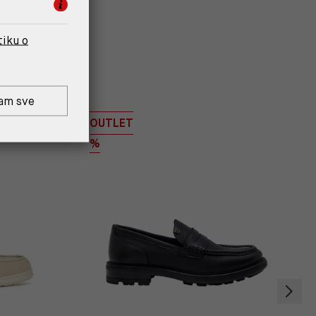
tiku o
am sve
OUTLET
%