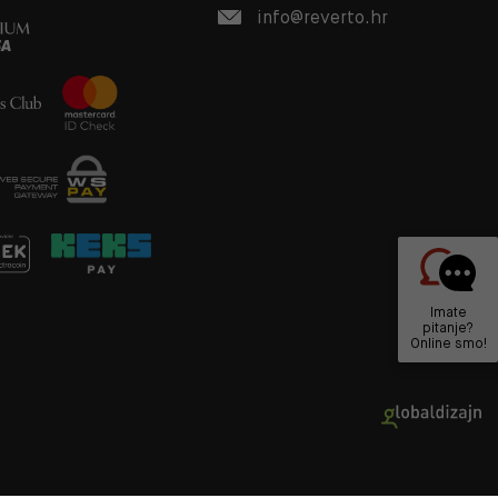
info@reverto.hr
Imate
pitanje?
Online smo!