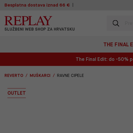
Besplatna dostava iznad 66 €
SLUŽBENI WEB SHOP ZA HRVATSKU
THE FINAL 
The Final Edit: do -50%
REVERTO
MUŠKARCI
RAVNE CIPELE
OUTLET