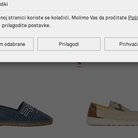
nški
noj stranici koriste se kolačići. Molimo Vas da pročitate
Poli
MOŽDA ĆE TI SE SVIDJETI
i prilagodite postavke.
m odabrane
Prilagodi
Prihvać
OUTLET
%