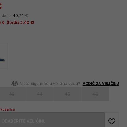
€
0 dana:
40,74 €
 €. Štediš 3,40 €!
VODIČ ZA VELIČINU
Niste sigurni koju veličinu uzeti?
43
44
45
46
 košaricu
ODABERITE VELIČINU