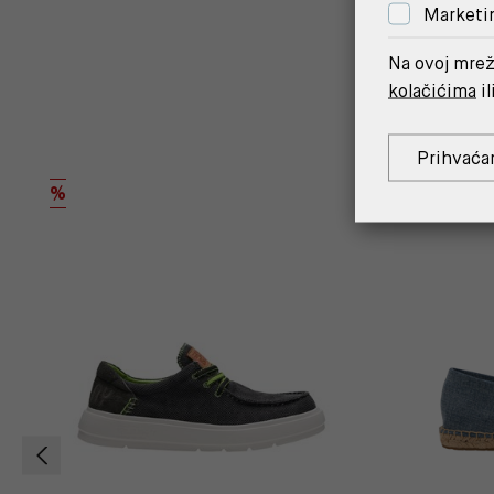
Marketi
Na ovoj mrež
kolačićima
il
Prihvaća
OUTLET
%