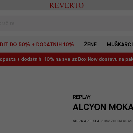
EDIT DO 50% + DODATNIH 10%
ŽENE
MUŠKARCI
 popusta + dodatnih -10% na sve uz Box Now dostavu na p
REPLAY
ALCYON MOKAS
ŠIFRA ARTIKLA:
8058700944249