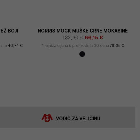
EŽ BOJI
NORRIS MOCK MUŠKE CRNE MOKASINE
€
132,30 €
66,15 €
 dana
40,74 €
*najniža cijena u prethodnih 30 dana
79,38 €
VODIČ ZA VELIČINU