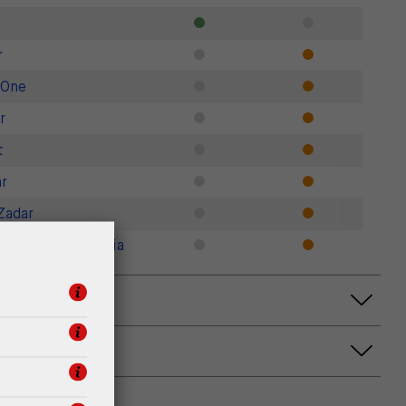
r
 One
r
t
r
Zadar
gner Outlet Croatia