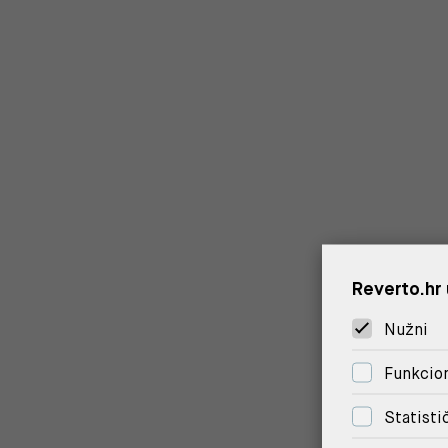
Reverto.hr 
Nužni
Funkcion
Statisti