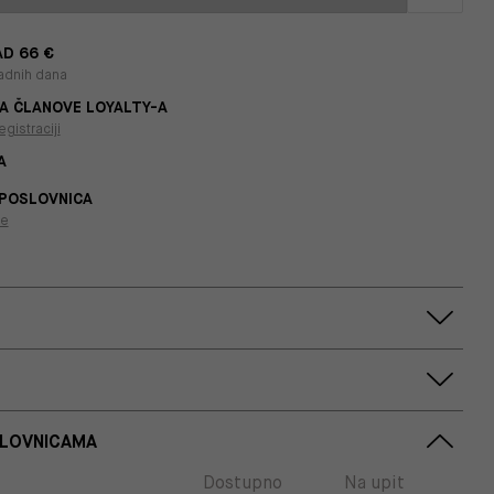
D 66 €
adnih dana
A ČLANOVE LOYALTY-A
egistraciji
A
 POSLOVNICA
je
SLOVNICAMA
Dostupno
Na upit