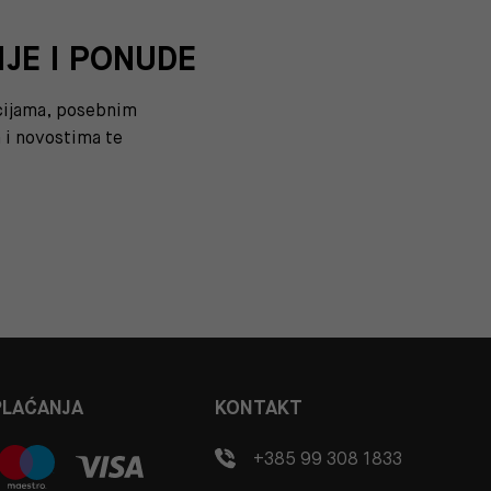
IJE I PONUDE
kcijama, posebnim
i novostima te
PLAĆANJA
KONTAKT
+385 99 308 1833