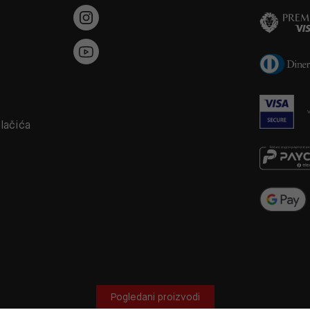
a
olačića
Pogledani proizvodi