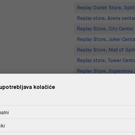
Replay Outlet Store, Split
Replay store, Arena centa
Replay Store, City Center
Replay Store, Joker Centa
Replay Store, Mall of Spli
Replay store, Tower Centa
Replay Store, Supernova 
Replay Outlet Store, Desi
upotrebljava kolačiće
DOSTAVA
alni
POVRAT I ZAMJENA
čki