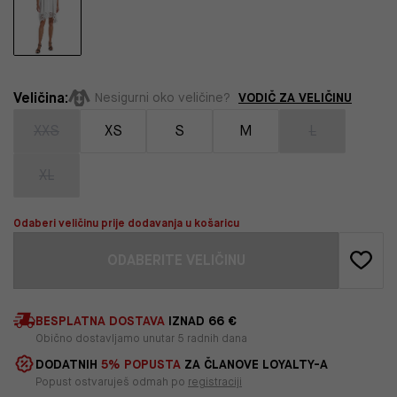
Veličina:
VODIČ ZA VELIČINU
Nesigurni oko veličine?
XXS
XS
S
M
L
XL
Odaberi veličinu prije dodavanja u košaricu
ODABERITE VELIČINU
BESPLATNA DOSTAVA
IZNAD 66 €
Obično dostavljamo unutar 5 radnih dana
DODATNIH
5% POPUSTA
ZA ČLANOVE LOYALTY-A
Popust ostvaruješ odmah po
registraciji