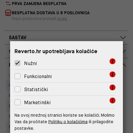
PRVA ZAMJENA BESPLATNA
BESPLATNA DOSTAVA U 8 POSLOVNICA
Popis poslovnica pronađi
ovdje
SASTAV
Reverto.hr upotrebljava kolačiće
OPIS PROIZVODA
Nužni
RASPOLOŽIVOST PO POSLOVNICAMA
Dostupno
Na upit
Poslovnica
Funkcionalni
Replay store, Arena centar
Statistički
Replay Store, Mall of Split
Marketinški
Replay store, Tower Centar
Na ovoj mrežnoj stranici koriste se kolačići. Molimo
Replay Store, City Center One
Vas da pročitate
Politiku o kolačićima
ili prilagodite
Replay Outlet Store, Split
postavke.