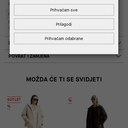
Replay Store, Joker Centar
Prihvaćam sve
Replay Store, Supernova Zadar
Replay Outlet Store, Designer
Prilagodi
Outlet Croatia
Prihvaćam odabrane
DOSTAVA
POVRAT I ZAMJENA
MOŽDA ĆE TI SE SVIDJETI
OUTLET
%
%