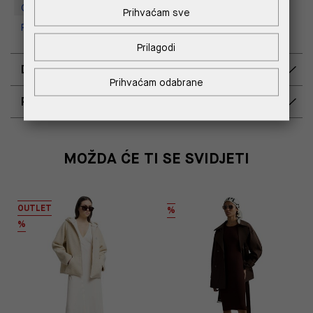
Outlet Croatia
Prihvaćam sve
Replay Outlet Store, Split
Prilagodi
DOSTAVA
Prihvaćam odabrane
POVRAT I ZAMJENA
MOŽDA ĆE TI SE SVIDJETI
OUTLET
%
%