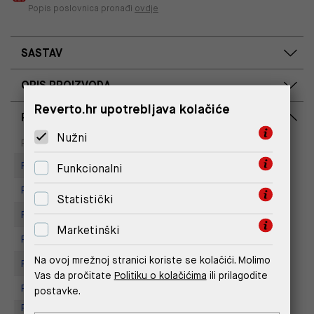
Popis poslovnica pronađi
ovdje
SASTAV
OPIS PROIZVODA
Reverto.hr upotrebljava kolačiće
RASPOLOŽIVOST PO POSLOVNICAMA
Nužni
Dostupno
Na upit
Poslovnica
Replay Store, City Center One
Funkcionalni
Replay Store, Joker Centar
Statistički
Replay store, Arena centar
Marketinški
Replay Store, Mall of Split
Na ovoj mrežnoj stranici koriste se kolačići. Molimo
Replay store, Tower Centar
Vas da pročitate
Politiku o kolačićima
ili prilagodite
Replay Store, Supernova Zadar
postavke.
Replay Outlet Store, Designer