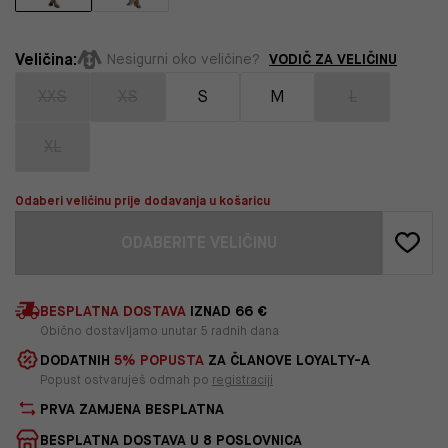
Veličina:
VODIČ ZA VELIČINU
Nesigurni oko veličine?
XXS
XS
S
M
L
XL
Odaberi veličinu prije dodavanja u košaricu
ODABERITE VELIČINU
BESPLATNA DOSTAVA
IZNAD 66 €
Obično dostavljamo unutar 5 radnih dana
DODATNIH
5% POPUSTA
ZA ČLANOVE LOYALTY-A
Popust ostvaruješ odmah po
registraciji
PRVA ZAMJENA BESPLATNA
BESPLATNA DOSTAVA U 8 POSLOVNICA