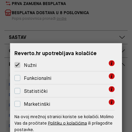
PRVA ZAMJENA BESPLATNA
BESPLATNA DOSTAVA U 8 POSLOVNICA
Popis poslovnica pronađi
ovdje
SASTAV
OPIS PROIZVODA
Reverto.hr upotrebljava kolačiće
RASPOLOŽIVOST PO POSLOVNICAMA
Nužni
Dostupno
Na upit
Poslovnica
Funkcionalni
Replay Outlet Store, Split
Statistički
Replay store, Arena centar
Marketinški
Replay Store, City Center One
Replay Store, Joker Centar
Na ovoj mrežnoj stranici koriste se kolačići. Molimo
Vas da pročitate
Politiku o kolačićima
ili prilagodite
Replay Store, Mall of Split
postavke.