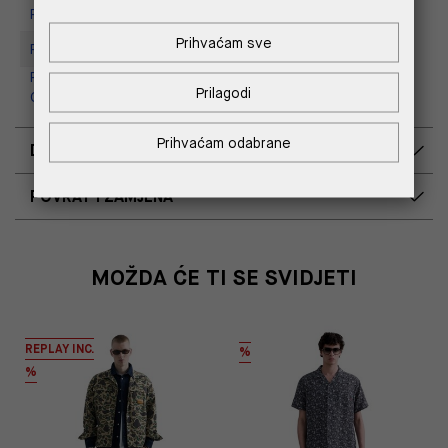
Replay store, Tower Centar
Prihvaćam sve
Replay Store, Supernova Zadar
Replay Outlet Store, Designer
Prilagodi
Outlet Croatia
Prihvaćam odabrane
DOSTAVA
POVRAT I ZAMJENA
MOŽDA ĆE TI SE SVIDJETI
REPLAY INC.
%
%