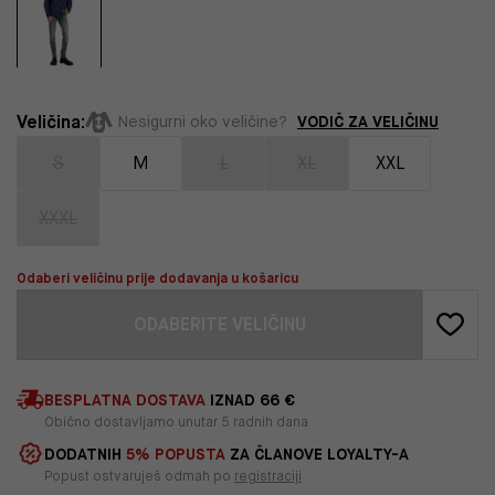
Veličina:
VODIČ ZA VELIČINU
Nesigurni oko veličine?
S
M
L
XL
XXL
XXXL
Odaberi veličinu prije dodavanja u košaricu
ODABERITE VELIČINU
BESPLATNA DOSTAVA
IZNAD 66 €
Obično dostavljamo unutar 5 radnih dana
DODATNIH
5% POPUSTA
ZA ČLANOVE LOYALTY-A
Popust ostvaruješ odmah po
registraciji