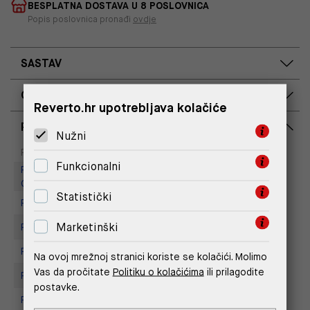
BESPLATNA DOSTAVA U 8 POSLOVNICA
Popis poslovnica pronađi
ovdje
SASTAV
OPIS PROIZVODA
Reverto.hr upotrebljava kolačiće
RASPOLOŽIVOST PO POSLOVNICAMA
Nužni
Dostupno
Na upit
Poslovnica
Funkcionalni
Replay Outlet Store, Designer
Outlet Croatia
Statistički
Replay store, Arena centar
Marketinški
Replay Store, City Center One
Replay Store, Joker Centar
Na ovoj mrežnoj stranici koriste se kolačići. Molimo
Vas da pročitate
Politiku o kolačićima
ili prilagodite
Replay Store, Mall of Split
postavke.
Replay store, Tower Centar