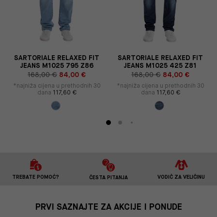
S
SARTORIALE RELAXED FIT
SARTORIALE RELAXED FIT
JEANS M1025 795 Z86
JEANS M1025 425 Z81
168,00 €
84,00 €
168,00 €
84,00 €
*najniža cijena u prethodnih 30
*najniža cijena u prethodnih 30
dana
117,60 €
dana
117,60 €
TREBATE POMOĆ?
VODIČ ZA VELIČINU
ČESTA PITANJA
PRVI SAZNAJTE ZA AKCIJE I PONUDE