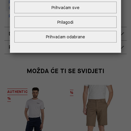
Replay Outlet Store, Designer
Prihvaćam sve
Outlet Croatia
Replay Outlet Store, Split
Prilagodi
DOSTAVA
Prihvaćam odabrane
POVRAT I ZAMJENA
MOŽDA ĆE TI SE SVIDJETI
AUTHENTIC
%
%