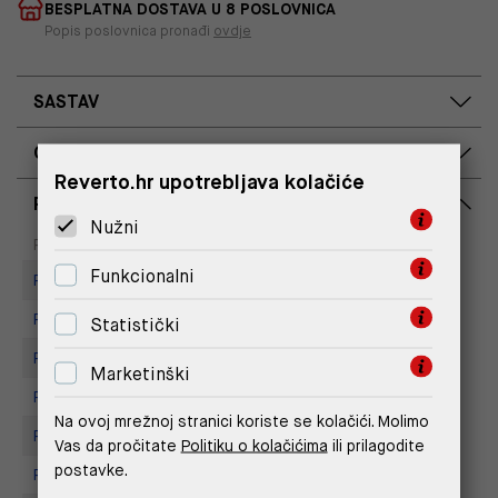
BESPLATNA DOSTAVA U 8 POSLOVNICA
Popis poslovnica pronađi
ovdje
SASTAV
OPIS PROIZVODA
Reverto.hr upotrebljava kolačiće
RASPOLOŽIVOST PO POSLOVNICAMA
Nužni
Dostupno
Na upit
Poslovnica
Funkcionalni
Replay store, Arena centar
Replay Store, Joker Centar
Statistički
Replay Store, Mall of Split
Marketinški
Replay Store, City Center One
Na ovoj mrežnoj stranici koriste se kolačići. Molimo
Replay store, Tower Centar
Vas da pročitate
Politiku o kolačićima
ili prilagodite
postavke.
Replay Store, Supernova Zadar