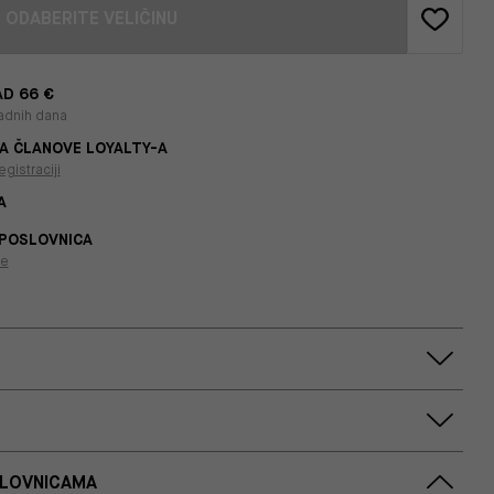
ODABERITE VELIČINU
D 66 €
adnih dana
A ČLANOVE LOYALTY-A
egistraciji
A
 POSLOVNICA
je
SLOVNICAMA