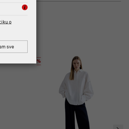
tiku o
am sve
%