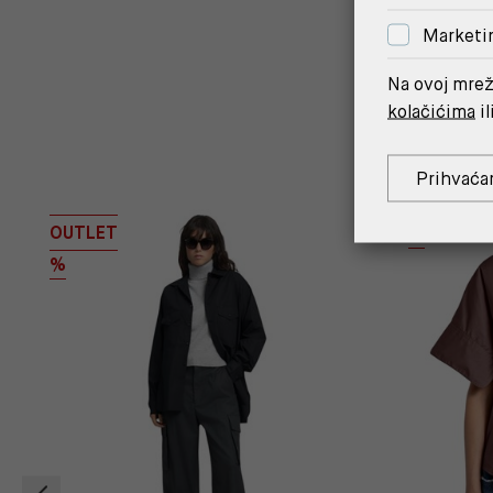
Marketi
Na ovoj mrež
kolačićima
il
Prihvaća
OUTLET
%
%