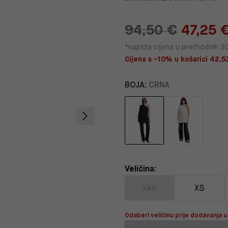
94,50 €
47,25 
*najniža cijena u prethodnih 3
Cijena s -10% u košarici 42,53
BOJA:
CRNA
Veličina:
XXS
XS
Odaberi veličinu prije dodavanja u