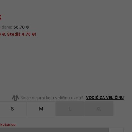
€
0 dana:
56,70 €
 €. Štediš 4,73 €!
VODIČ ZA VELIČINU
Niste sigurni koju veličinu uzeti?
S
M
L
XL
 košaricu