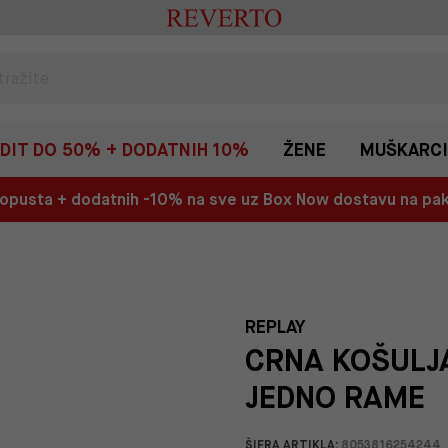
EDIT DO 50% + DODATNIH 10%
ŽENE
MUŠKARCI
 popusta + dodatnih -10% na sve uz Box Now dostavu na p
REPLAY
CRNA KOŠULJ
JEDNO RAME
ŠIFRA ARTIKLA:
8053816254244