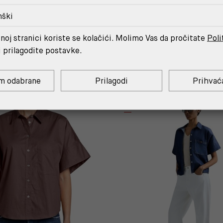
nški
noj stranici koriste se kolačići. Molimo Vas da pročitate
Poli
MOŽDA ĆE TI SE SVIDJETI
i prilagodite postavke.
m odabrane
Prilagodi
Prihvać
%