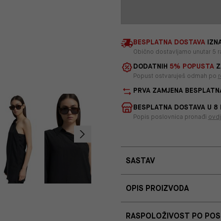
BESPLATNA DOSTAVA
IZNA
Obično dostavljamo unutar 5 r
DODATNIH
5% POPUSTA
Z
Popust ostvaruješ odmah po
r
PRVA ZAMJENA BESPLATN
BESPLATNA DOSTAVA U 8
Popis poslovnica pronađi
ovd
SASTAV
OPIS PROIZVODA
RASPOLOŽIVOST PO PO