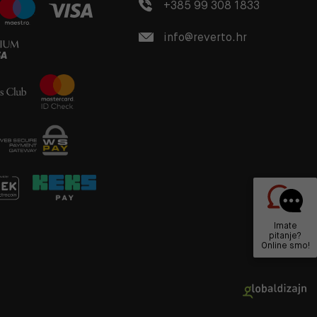
+385 99 308 1833
info@reverto.hr
Imate
pitanje?
Online smo!