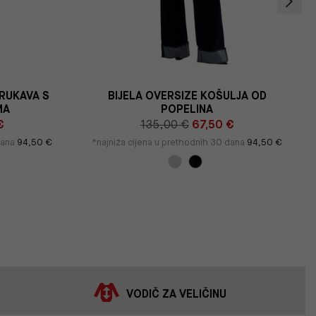
 RUKAVA S
BIJELA OVERSIZE KOŠULJA OD
MA
POPELINA
€
135,00 €
67,50 €
dana
94,50 €
*najniža cijena u prethodnih 30 dana
94,50 €
VODIČ ZA VELIČINU