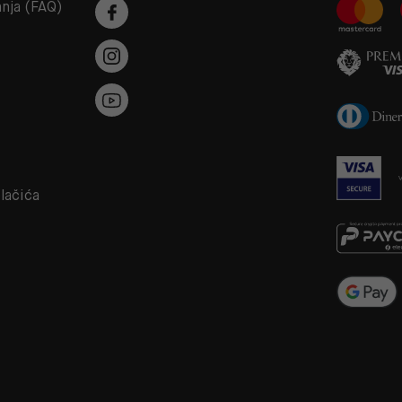
anja (FAQ)
a
olačića