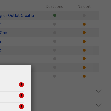
Dostupno
Na upit
gner Outlet Croatia
r
 One
r
t
r
Zadar