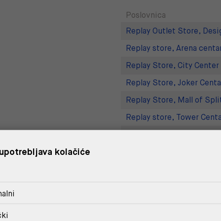
Poslovnica
Replay Outlet Store, Desi
Replay store, Arena centa
Replay Store, City Center
Replay Store, Joker Centa
Replay Store, Mall of Spli
Replay store, Tower Centa
Replay Store, Supernova 
upotrebljava kolačiće
Replay Outlet Store, Split
DOSTAVA
alni
POVRAT I ZAMJENA
čki