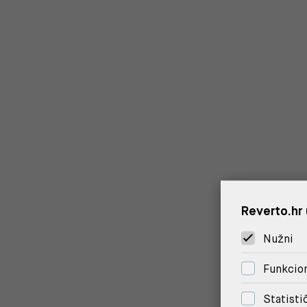
Reverto.hr 
Nužni
Funkcion
Statisti